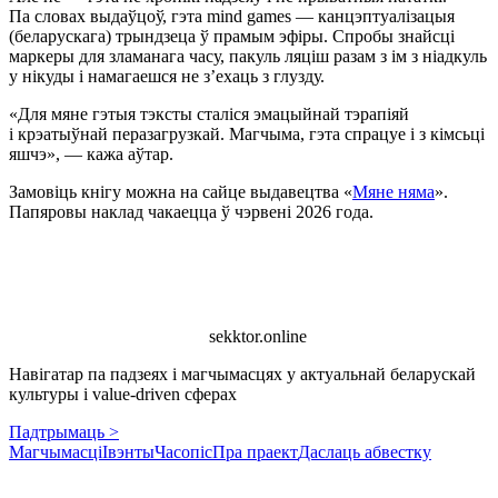
Па словах выдаўцоў, гэта mind games — канцэптуалізацыя
(беларускага) трындзеца ў прамым эфіры. Спробы знайсці
маркеры для зламанага часу, пакуль ляціш разам з ім з ніадкуль
у нікуды і намагаешся не з’ехаць з глузду.
«Для мяне гэтыя тэксты сталіся эмацыйнай тэрапіяй
і крэатыўнай перазагрузкай. Магчыма, гэта спрацуе і з кімсьці
яшчэ», — кажа аўтар.
Замовіць кнігу можна на сайце выдавецтва «
Мяне няма
».
Папяровы наклад чакаецца ў чэрвені 2026 года.
sekktor.online
Навігатар па падзеях і магчымасцях у актуальнай беларускай
культуры і value-driven сферах
Падтрымаць >
Магчымасці
Івэнты
Часопіс
Пра праект
Даслаць абвестку