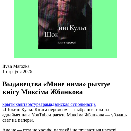
I
Ivan Marozka
15 траўня 2026
Выдавецтва «Мяне няма» рыхтуе
кнігу Максіма Жбанкова
крытыка
літаратура
грамадзянская супольнасць
«ШокингКульт. Книга перемен» — выбраныя тэксты
аднайменнага YouTube-праекта Максіма Жбанкова — убачаць
свет на паперы.
Але не — гэта не хронікі падзеяў і не прыватныя нататкі.