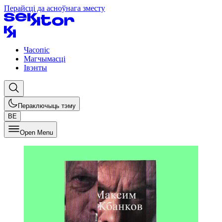
Перайсці да асноўнага зместу
Часопіс
Магчымасці
Івэнты
Пераключыць тэму
BE
Open Menu