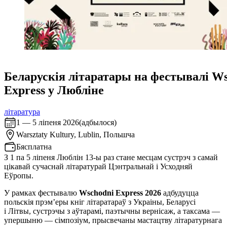
Беларускія літаратары на фестывалі W
Express у Любліне
літаратура
1 — 5 ліпеня 2026
(
адбылося
)
Warsztaty Kultury,
Lublin, Польшча
Бясплатна
З 1 па 5 ліпеня Люблін 13-ы раз стане месцам сустрэч з самай
цікавай сучаснай літаратурай Цэнтральнай і Усходняй
Еўропы.
У рамках фестывалю
Wschodni Express 2026
адбудуцца
польскія прэм’еры кніг літаратараў з Украіны, Беларусі
і Літвы, сустрэчы з аўтарамі, паэтычны вернісаж, а таксама —
упершыню — сімпозіум, прысвечаны мастацтву літаратурнага