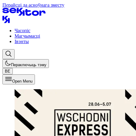
Перайсці да асноўнага зместу
Часопіс
Магчымасці
Івэнты
Пераключыць тэму
BE
Open Menu