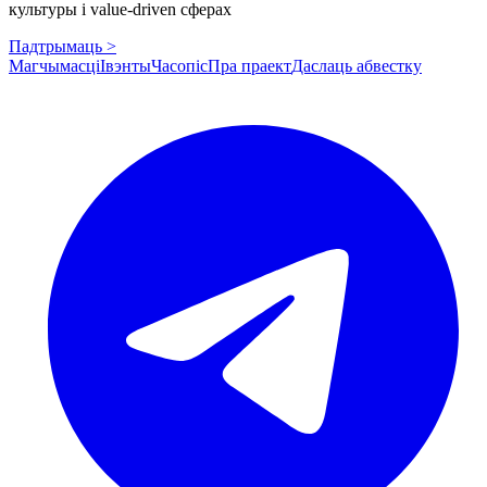
культуры і value-driven сферах
Падтрымаць >
Магчымасці
Івэнты
Часопіс
Пра праект
Даслаць абвестку