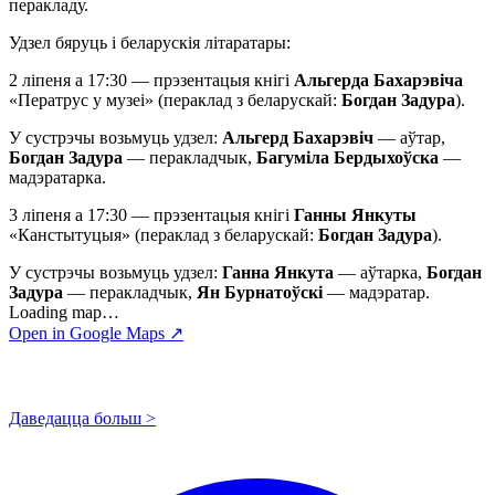
перакладу.
Удзел бяруць і беларускія літаратары:
2 ліпеня а 17:30 — прэзентацыя кнігі
Альгерда Бахарэвіча
«Ператрус у музеі» (пераклад з беларускай:
Богдан Задура
).
У сустрэчы возьмуць удзел:
Альгерд Бахарэвіч
— аўтар,
Богдан Задура
— перакладчык,
Багуміла Бердыхоўска
—
мадэратарка.
3 ліпеня а 17:30 — прэзентацыя кнігі
Ганны Янкуты
«Канстытуцыя» (пераклад з беларускай:
Богдан Задура
).
У сустрэчы возьмуць удзел:
Ганна Янкута
— аўтарка,
Богдан
Задура
— перакладчык,
Ян Бурнатоўскі
— мадэратар.
Loading map…
Open in Google Maps ↗
Даведацца больш >