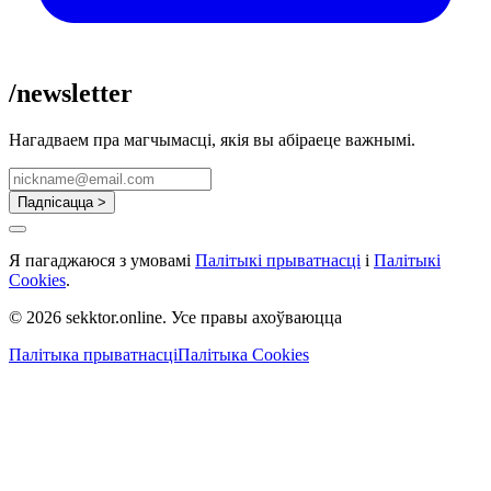
/newsletter
Нагадваем пра магчымасці, якія вы абіраеце важнымі.
Падпісацца >
Я пагаджаюся з умовамі
Палітыкі прыватнасці
і
Палітыкі
Cookies
.
© 2026 sekktor.online. Усе правы ахоўваюцца
Палітыка прыватнасці
Палітыка Cookies