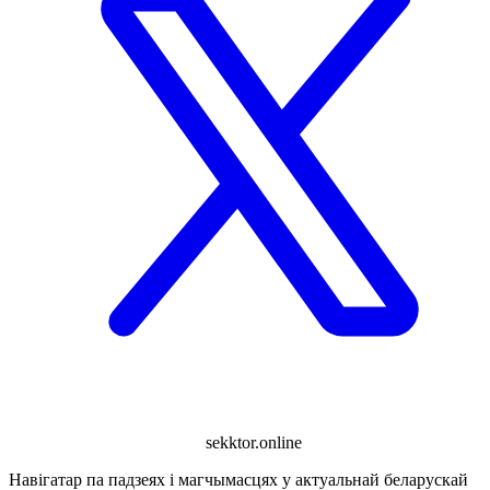
sekktor.online
Навігатар па падзеях і магчымасцях у актуальнай беларускай